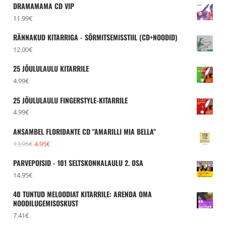
DRAMAMAMA CD VIP
11.99
€
RÄNNAKUD KITARRIGA - SÕRMITSEMISSTIIL (CD+NOODID)
12.00
€
25 JÕULULAULU KITARRILE
4.99
€
25 JÕULULAULU FINGERSTYLE-KITARRILE
4.99
€
ANSAMBEL FLORIDANTE CD "AMARILLI MIA BELLA"
Algne
Praegune
13.95
€
4.95
€
hind
hind
PARVEPOISID - 101 SELTSKONNALAULU 2. OSA
oli:
on:
14.95
€
13.95€.
4.95€.
40 TUNTUD MELOODIAT KITARRILE: ARENDA OMA
NOODILUGEMISOSKUST
7.41
€