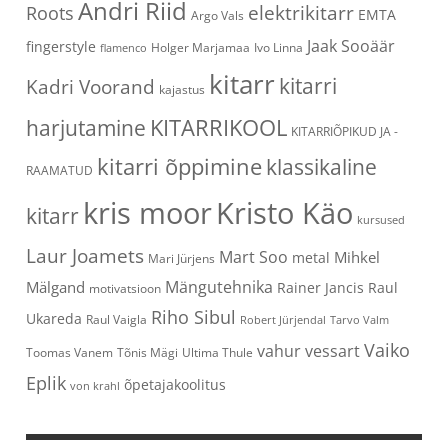
Andri Riid
elektrikitarr
Roots
EMTA
Argo Vals
Jaak Sooäär
fingerstyle
Holger Marjamaa
Ivo Linna
flamenco
kitarr
kitarri
Kadri Voorand
kajastus
KITARRIKOOL
harjutamine
KITARRIÕPIKUD JA -
kitarri õppimine
klassikaline
RAAMATUD
kris moor
Kristo Käo
kitarr
kursused
Laur Joamets
Mart Soo
Mihkel
metal
Mari Jürjens
Mängutehnika
Mälgand
Rainer Jancis
Raul
motivatsioon
Riho Sibul
Ukareda
Raul Vaigla
Robert Jürjendal
Tarvo Valm
Vaiko
vahur vessart
Toomas Vanem
Tõnis Mägi
Ultima Thule
Eplik
õpetajakoolitus
von krahl