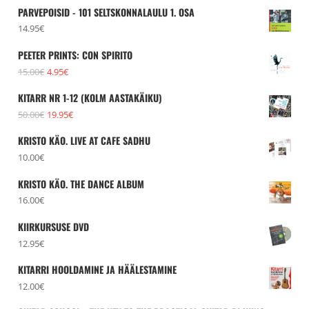
PARVEPOISID - 101 SELTSKONNALAULU 1. OSA
14.95
€
PEETER PRINTS: CON SPIRITO
Algne
Praegune
15.00
€
4.95
€
hind
hind
KITARR NR 1-12 (KOLM AASTAKÄIKU)
oli:
on:
Algne
Praegune
50.00
€
19.95
€
15.00€.
4.95€.
hind
hind
KRISTO KÄO. LIVE AT CAFE SADHU
oli:
on:
10.00
€
50.00€.
19.95€.
KRISTO KÄO. THE DANCE ALBUM
16.00
€
KIIRKURSUSE DVD
12.95
€
KITARRI HOOLDAMINE JA HÄÄLESTAMINE
12.00
€