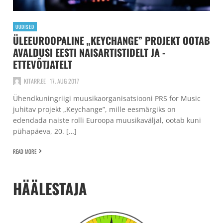
UUDISED
ÜLEEUROOPALINE „KEYCHANGE” PROJEKT OOTAB
AVALDUSI EESTI NAISARTISTIDELT JA -
ETTEVÕTJATELT
KITARR.EE
17. AUG 2017
Ühendkuningriigi muusikaorganisatsiooni PRS for Music
juhitav projekt „Keychange”, mille eesmärgiks on
edendada naiste rolli Euroopa muusikaväljal, ootab kuni
pühapäeva, 20. […]
READ MORE
HÄÄLESTAJA