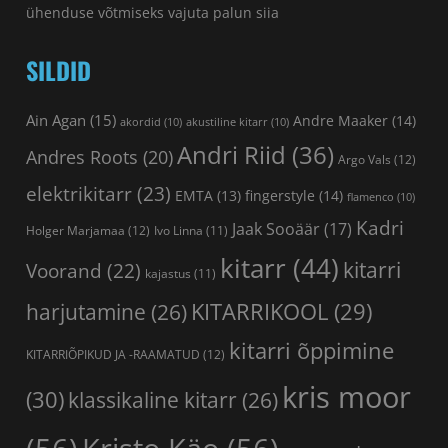
ühenduse võtmiseks vajuta palun
siia
SILDID
Ain Agan
(15)
Andre Maaker
(14)
akordid
(10)
akustiline kitarr
(10)
Andri Riid
(36)
Andres Roots
(20)
Argo Vals
(12)
elektrikitarr
(23)
fingerstyle
(14)
EMTA
(13)
flamenco
(10)
Kadri
Jaak Sooäär
(17)
Holger Marjamaa
(12)
Ivo Linna
(11)
kitarr
(44)
kitarri
Voorand
(22)
kajastus
(11)
KITARRIKOOL
(29)
harjutamine
(26)
kitarri õppimine
KITARRIÕPIKUD JA -RAAMATUD
(12)
kris moor
(30)
klassikaline kitarr
(26)