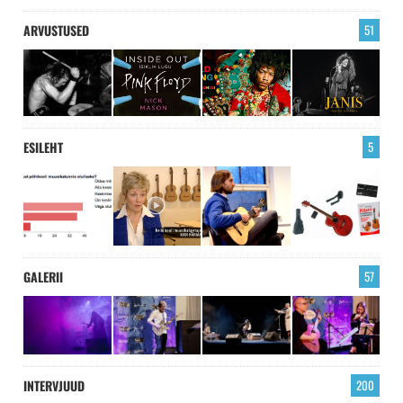
ARVUSTUSED
51
ESILEHT
5
GALERII
57
INTERVJUUD
200