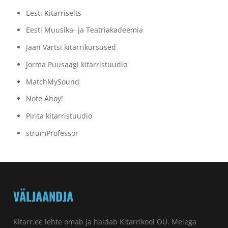
Eesti Kitarriselts
Eesti Muusika- ja Teatriakadeemia
Jaan Vartsi kitarrikursused
Jorma Puusaagi kitarristuudio
MatchMySound
Note Ahoy!
Pirita kitarristuudio
strumProfessor
VÄLJAANDJA
Kitarr.ee lehte omab ja haldab Kitarrikool OÜ. Meiega