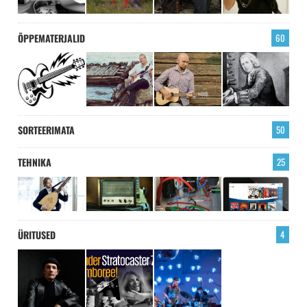
ÕPPEMATERJALID
60
SORTEERIMATA
50
TEHNIKA
25
ÜRITUSED
4