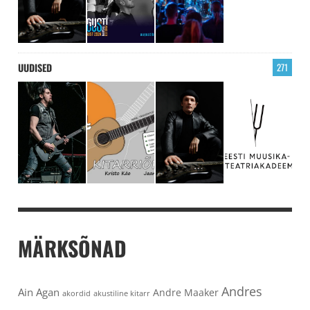
UUDISED
271
MÄRKSÕNAD
Andres
Ain Agan
Andre Maaker
akordid
akustiline kitarr