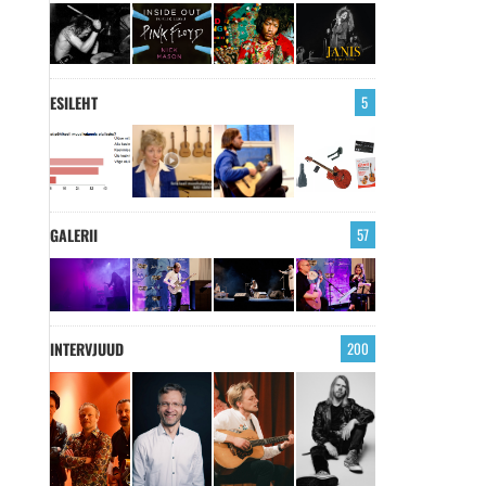
ESILEHT
5
GALERII
57
INTERVJUUD
200