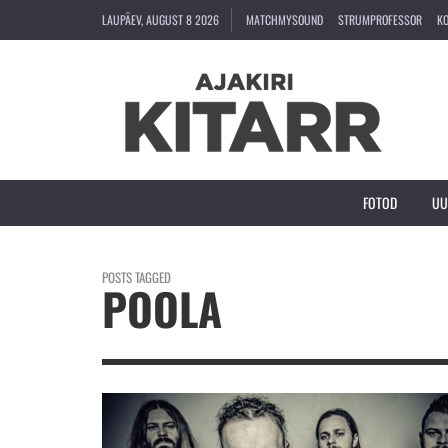
LAUPÄEV, AUGUST 8 2026
MATCHMYSOUND
STRUMPROFESSOR
K
FOTOD
UU
POSTS TAGGED
POOLA