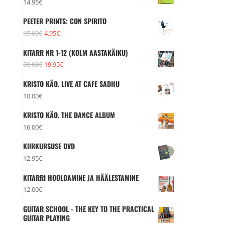
14.95
€
PEETER PRINTS: CON SPIRITO
Algne
Praegune
15.00
€
4.95
€
hind
hind
KITARR NR 1-12 (KOLM AASTAKÄIKU)
oli:
on:
Algne
Praegune
50.00
€
19.95
€
15.00€.
4.95€.
hind
hind
KRISTO KÄO. LIVE AT CAFE SADHU
oli:
on:
10.00
€
50.00€.
19.95€.
KRISTO KÄO. THE DANCE ALBUM
16.00
€
KIIRKURSUSE DVD
12.95
€
KITARRI HOOLDAMINE JA HÄÄLESTAMINE
12.00
€
GUITAR SCHOOL - THE KEY TO THE PRACTICAL
GUITAR PLAYING