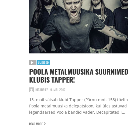
UUDISED
POOLA METALMUUSIKA SUURNIME
KLUBIS TAPPER!
KITARR.EE
9. MAI 2017
13. mail väisab klubi Tapper (Pärnu mnt. 158) tõeli
Poola metalmuusika delegatsioon, kui üles astuvad
legendaarsed Poola bändid Vader, Decapitated […]
READ MORE