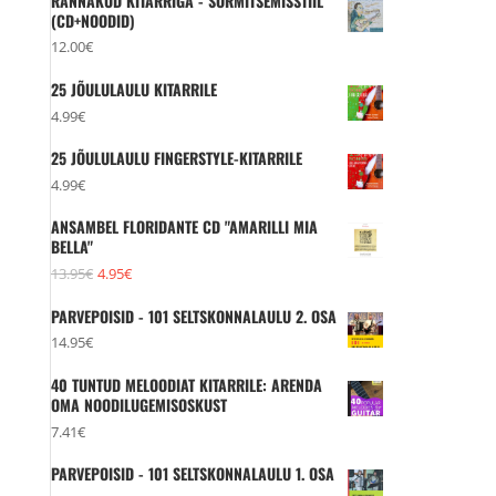
RÄNNAKUD KITARRIGA - SÕRMITSEMISSTIIL
(CD+NOODID)
12.00
€
25 JÕULULAULU KITARRILE
4.99
€
25 JÕULULAULU FINGERSTYLE-KITARRILE
4.99
€
ANSAMBEL FLORIDANTE CD "AMARILLI MIA
BELLA"
Algne
Praegune
13.95
€
4.95
€
hind
hind
PARVEPOISID - 101 SELTSKONNALAULU 2. OSA
oli:
on:
14.95
€
13.95€.
4.95€.
40 TUNTUD MELOODIAT KITARRILE: ARENDA
OMA NOODILUGEMISOSKUST
7.41
€
PARVEPOISID - 101 SELTSKONNALAULU 1. OSA