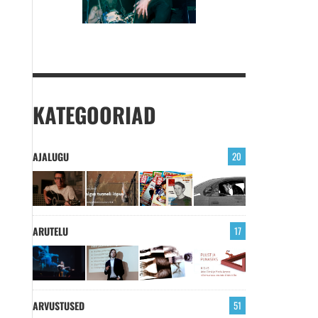
KATEGOORIAD
AJALUGU
20
ARUTELU
17
ARVUSTUSED
51