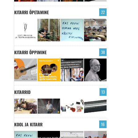
KITARRI ÕPETAMINE
22
KITARRI ÕPPIMINE
38
KITARRID
13
KOOL JA KITARR
16