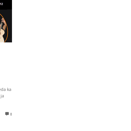
eda ka
 ja
0