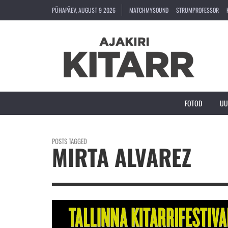
PÜHAPÄEV, AUGUST 9 2026
MATCHMYSOUND
STRUMPROFESSOR
FOTOD
UU
POSTS TAGGED
MIRTA ALVAREZ