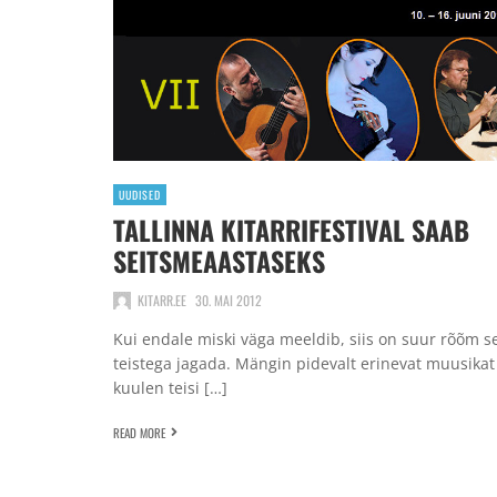
UUDISED
TALLINNA KITARRIFESTIVAL SAAB
SEITSMEAASTASEKS
KITARR.EE
30. MAI 2012
Kui endale miski väga meeldib, siis on suur rõõm s
teistega jagada. Mängin pidevalt erinevat muusikat
kuulen teisi […]
READ MORE