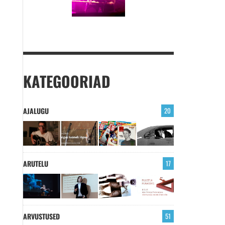
KATEGOORIAD
AJALUGU
20
ARUTELU
17
ARVUSTUSED
51