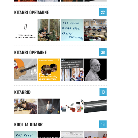
KITARRI ÕPETAMINE
22
KITARRI ÕPPIMINE
38
KITARRID
13
KOOL JA KITARR
16