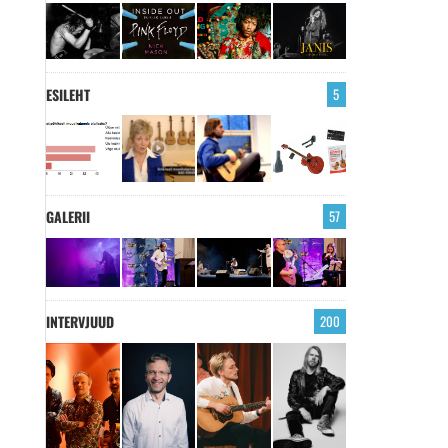
ESILEHT
5
GALERII
57
INTERVJUUD
200