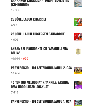
RÄNNAKUD KITARRIGA - SÕRMITSEMISSTIIL
(CD+NOODID)
12.00
€
25 JÕULULAULU KITARRILE
4.99
€
25 JÕULULAULU FINGERSTYLE-KITARRILE
4.99
€
ANSAMBEL FLORIDANTE CD "AMARILLI MIA
BELLA"
Algne
Praegune
13.95
€
4.95
€
hind
hind
PARVEPOISID - 101 SELTSKONNALAULU 2. OSA
oli:
on:
14.95
€
13.95€.
4.95€.
40 TUNTUD MELOODIAT KITARRILE: ARENDA
OMA NOODILUGEMISOSKUST
7.41
€
PARVEPOISID - 101 SELTSKONNALAULU 1. OSA