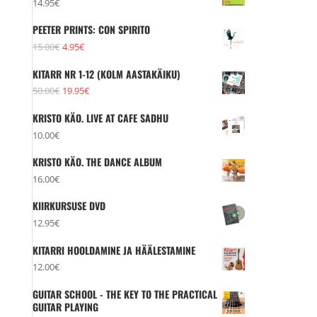
14.95
€
PEETER PRINTS: CON SPIRITO
Algne
Praegune
15.00
€
4.95
€
hind
hind
KITARR NR 1-12 (KOLM AASTAKÄIKU)
oli:
on:
Algne
Praegune
50.00
€
19.95
€
15.00€.
4.95€.
hind
hind
KRISTO KÄO. LIVE AT CAFE SADHU
oli:
on:
10.00
€
50.00€.
19.95€.
KRISTO KÄO. THE DANCE ALBUM
16.00
€
KIIRKURSUSE DVD
12.95
€
KITARRI HOOLDAMINE JA HÄÄLESTAMINE
12.00
€
GUITAR SCHOOL - THE KEY TO THE PRACTICAL
GUITAR PLAYING