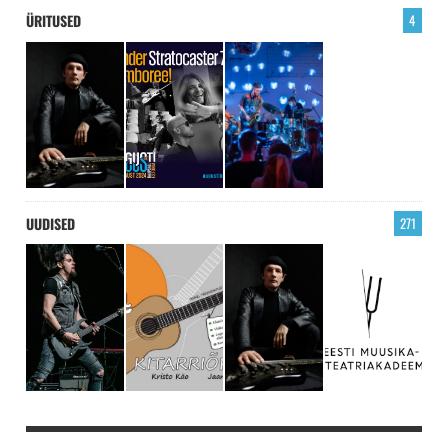
ÜRITUSED
4
UUDISED
271