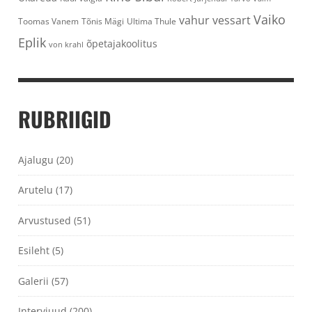
Vaiko
vahur vessart
Toomas Vanem
Tõnis Mägi
Ultima Thule
Eplik
õpetajakoolitus
von krahl
RUBRIIGID
Ajalugu
(20)
Arutelu
(17)
Arvustused
(51)
Esileht
(5)
Galerii
(57)
Intervjuud
(200)