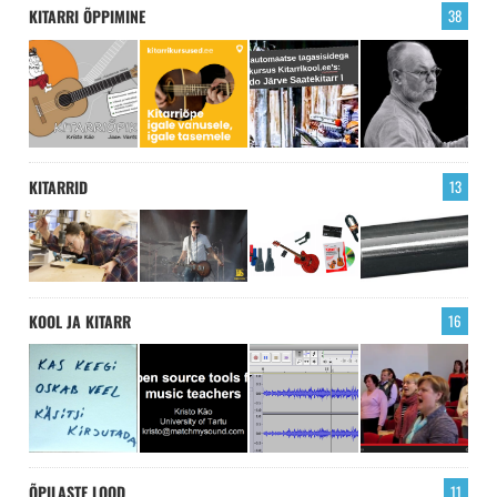
KITARRI ÕPPIMINE
38
KITARRID
13
KOOL JA KITARR
16
ÕPILASTE LOOD
11