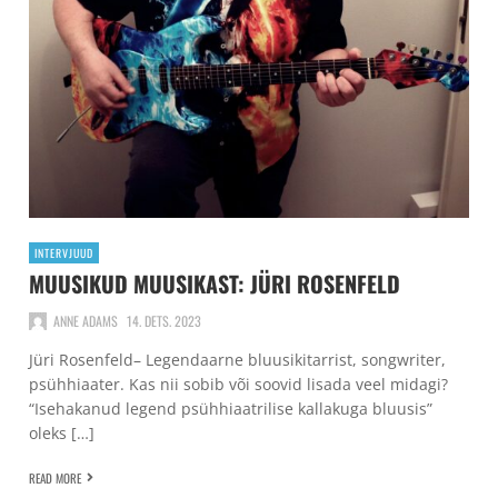
INTERVJUUD
MUUSIKUD MUUSIKAST: JÜRI ROSENFELD
ANNE ADAMS
14. DETS. 2023
Jüri Rosenfeld– Legendaarne bluusikitarrist, songwriter,
psühhiaater. Kas nii sobib või soovid lisada veel midagi?
“Isehakanud legend psühhiaatrilise kallakuga bluusis”
oleks […]
READ MORE