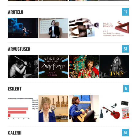
ARUTELU
17
ARVUSTUSED
51
ESILEHT
5
GALERII
57