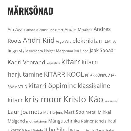
MÄRKSÕNAD
Andres
Ain Agan
Andre Maaker
akordid
akustiline kitarr
Andri Riid
elektrikitarr
Roots
EMTA
Argo Vals
Jaak Sooäär
fingerstyle
Holger Marjamaa
Ivo Linna
flamenco
kitarr
kitarri
Kadri Voorand
kajastus
KITARRIKOOL
harjutamine
KITARRIÕPIKUD JA -
kitarri õppimine
klassikaline
RAAMATUD
kris moor
Kristo Käo
kitarr
kursused
Laur Joamets
Mart Soo
Mihkel
metal
Mari Jürjens
Mängutehnika
Mälgand
Rainer Jancis
Raul
motivatsioon
Riho Sibul
Ukareda
Raul Vaigla
Robert Jürjendal
Tarvo Valm