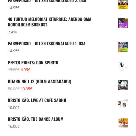
PARVEPOISID - 101 SELTSKONNALAULU 2. OSA
oli:
on:
14.95
€
13.95€.
4.95€.
40 TUNTUD MELOODIAT KITARRILE: ARENDA OMA
NOODILUGEMISOSKUST
7.41
€
PARVEPOISID - 101 SELTSKONNALAULU 1. OSA
14.95
€
PEETER PRINTS: CON SPIRITO
Algne
Praegune
15.00
€
4.95
€
hind
hind
KITARR NR 1-12 (KOLM AASTAKÄIKU)
oli:
on:
Algne
Praegune
50.00
€
19.95
€
15.00€.
4.95€.
hind
hind
KRISTO KÄO. LIVE AT CAFE SADHU
oli:
on:
10.00
€
50.00€.
19.95€.
KRISTO KÄO. THE DANCE ALBUM
16.00
€