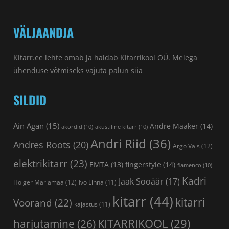
VÄLJAANDJA
Kitarr.ee lehte omab ja haldab Kitarrikool OÜ. Meiega
ühenduse võtmiseks vajuta palun
siia
SILDID
Ain Agan
(15)
Andre Maaker
(14)
akordid
(10)
akustiline kitarr
(10)
Andri Riid
(36)
Andres Roots
(20)
Argo Vals
(12)
elektrikitarr
(23)
fingerstyle
(14)
EMTA
(13)
flamenco
(10)
Kadri
Jaak Sooäär
(17)
Holger Marjamaa
(12)
Ivo Linna
(11)
kitarr
(44)
kitarri
Voorand
(22)
kajastus
(11)
KITARRIKOOL
(29)
harjutamine
(26)