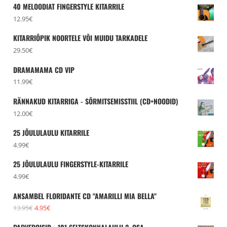
40 MELOODIAT FINGERSTYLE KITARRILE
12.95
€
KITARRIÕPIK NOORTELE VÕI MUIDU TARKADELE
29.50
€
DRAMAMAMA CD VIP
11.99
€
RÄNNAKUD KITARRIGA - SÕRMITSEMISSTIIL (CD+NOODID)
12.00
€
25 JÕULULAULU KITARRILE
4.99
€
25 JÕULULAULU FINGERSTYLE-KITARRILE
4.99
€
ANSAMBEL FLORIDANTE CD "AMARILLI MIA BELLA"
Algne
Praegune
13.95
€
4.95
€
hind
hind