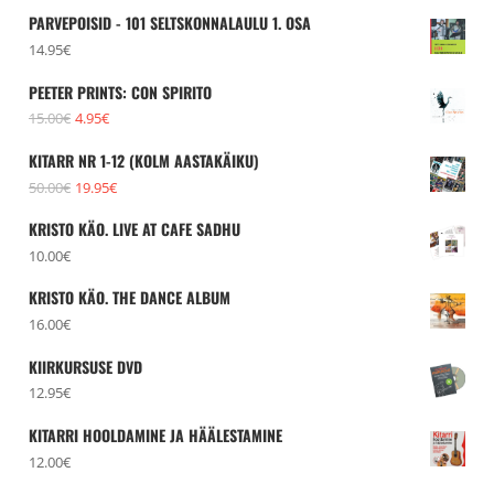
PARVEPOISID - 101 SELTSKONNALAULU 1. OSA
14.95
€
PEETER PRINTS: CON SPIRITO
Algne
Praegune
15.00
€
4.95
€
hind
hind
KITARR NR 1-12 (KOLM AASTAKÄIKU)
oli:
on:
Algne
Praegune
50.00
€
19.95
€
15.00€.
4.95€.
hind
hind
KRISTO KÄO. LIVE AT CAFE SADHU
oli:
on:
10.00
€
50.00€.
19.95€.
KRISTO KÄO. THE DANCE ALBUM
16.00
€
KIIRKURSUSE DVD
12.95
€
KITARRI HOOLDAMINE JA HÄÄLESTAMINE
12.00
€