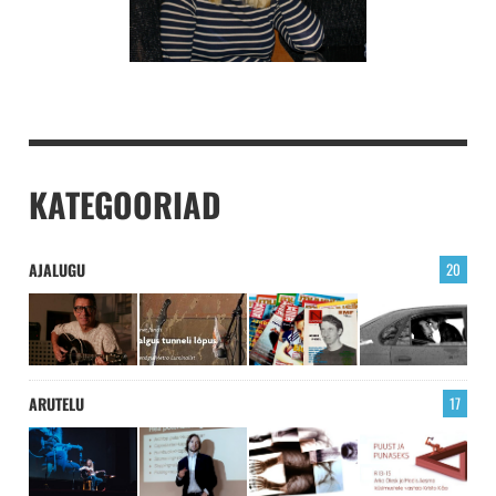
KATEGOORIAD
AJALUGU
20
ARUTELU
17