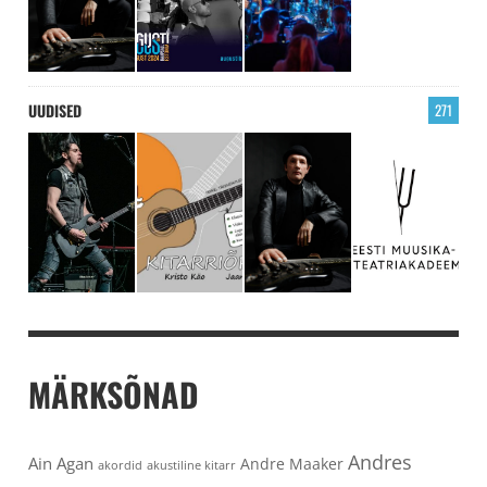
UUDISED
271
MÄRKSÕNAD
Andres
Ain Agan
Andre Maaker
akordid
akustiline kitarr