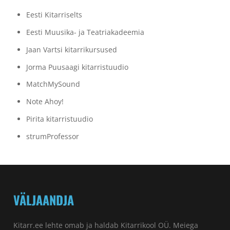
Eesti Kitarriselts
Eesti Muusika- ja Teatriakadeemia
Jaan Vartsi kitarrikursused
Jorma Puusaagi kitarristuudio
MatchMySound
Note Ahoy!
Pirita kitarristuudio
strumProfessor
VÄLJAANDJA
Kitarr.ee lehte omab ja haldab Kitarrikool OÜ. Meiega