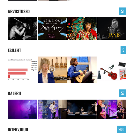
ARVUSTUSED
51
ESILEHT
5
GALERII
57
INTERVJUUD
200