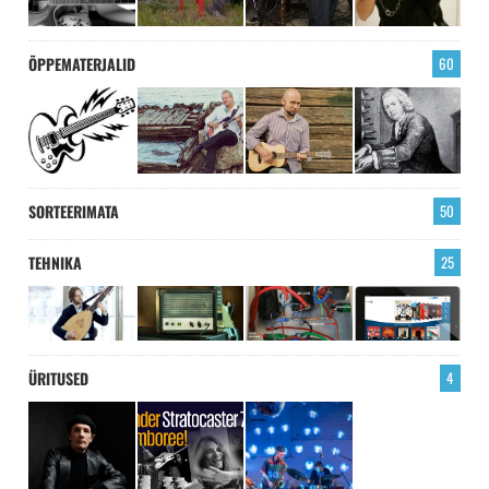
ÕPPEMATERJALID
60
SORTEERIMATA
50
TEHNIKA
25
ÜRITUSED
4