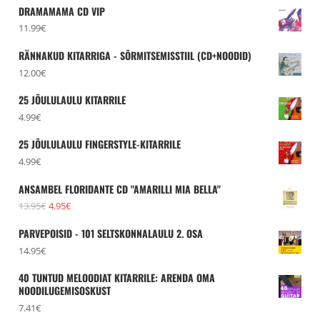
DRAMAMAMA CD VIP
11.99
€
RÄNNAKUD KITARRIGA - SÕRMITSEMISSTIIL (CD+NOODID)
12.00
€
25 JÕULULAULU KITARRILE
4.99
€
25 JÕULULAULU FINGERSTYLE-KITARRILE
4.99
€
ANSAMBEL FLORIDANTE CD "AMARILLI MIA BELLA"
Algne
Praegune
13.95
€
4.95
€
hind
hind
PARVEPOISID - 101 SELTSKONNALAULU 2. OSA
oli:
on:
14.95
€
13.95€.
4.95€.
40 TUNTUD MELOODIAT KITARRILE: ARENDA OMA
NOODILUGEMISOSKUST
7.41
€