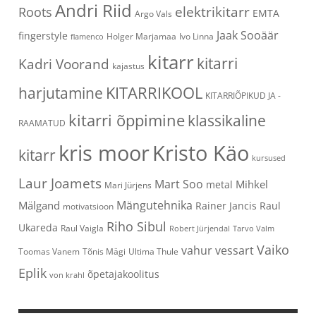
Andri Riid
elektrikitarr
Roots
EMTA
Argo Vals
Jaak Sooäär
fingerstyle
Holger Marjamaa
Ivo Linna
flamenco
kitarr
kitarri
Kadri Voorand
kajastus
KITARRIKOOL
harjutamine
KITARRIÕPIKUD JA -
kitarri õppimine
klassikaline
RAAMATUD
kris moor
Kristo Käo
kitarr
kursused
Laur Joamets
Mart Soo
Mihkel
metal
Mari Jürjens
Mängutehnika
Mälgand
Rainer Jancis
Raul
motivatsioon
Riho Sibul
Ukareda
Raul Vaigla
Robert Jürjendal
Tarvo Valm
Vaiko
vahur vessart
Toomas Vanem
Tõnis Mägi
Ultima Thule
Eplik
õpetajakoolitus
von krahl