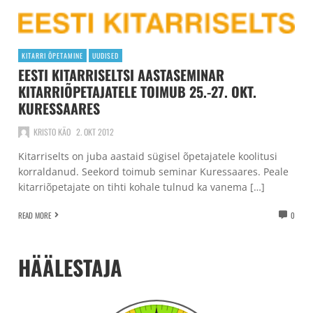
KITARRI ÕPETAMINE
UUDISED
EESTI KITARRISELTSI AASTASEMINAR
KITARRIÕPETAJATELE TOIMUB 25.-27. OKT.
KURESSAARES
KRISTO KÄO
2. OKT 2012
Kitarriselts on juba aastaid sügisel õpetajatele koolitusi
korraldanud. Seekord toimub seminar Kuressaares. Peale
kitarriõpetajate on tihti kohale tulnud ka vanema […]
READ MORE
0
HÄÄLESTAJA