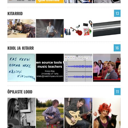
KITARRID
13
KOOL JA KITARR
16
ÕPILASTE LOOD
11