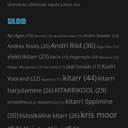
ühenduse võtmiseks vajuta palun
siia
SILDID
Ain Agan
(15)
Andre Maaker
(14)
akordid
(10)
akustiline kitarr
(10)
Andri Riid
(36)
Andres Roots
(20)
Argo Vals
(12)
elektrikitarr
(23)
fingerstyle
(14)
EMTA
(13)
flamenco
(10)
Kadri
Jaak Sooäär
(17)
Holger Marjamaa
(12)
Ivo Linna
(11)
kitarr
(44)
kitarri
Voorand
(22)
kajastus
(11)
KITARRIKOOL
(29)
harjutamine
(26)
kitarri õppimine
KITARRIÕPIKUD JA -RAAMATUD
(12)
kris moor
(30)
klassikaline kitarr
(26)