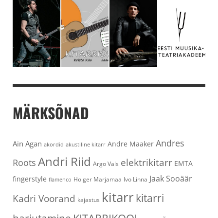
MÄRKSÕNAD
Andres
Ain Agan
Andre Maaker
akordid
akustiline kitarr
Andri Riid
elektrikitarr
Roots
EMTA
Argo Vals
Jaak Sooäär
fingerstyle
Holger Marjamaa
Ivo Linna
flamenco
kitarr
kitarri
Kadri Voorand
kajastus