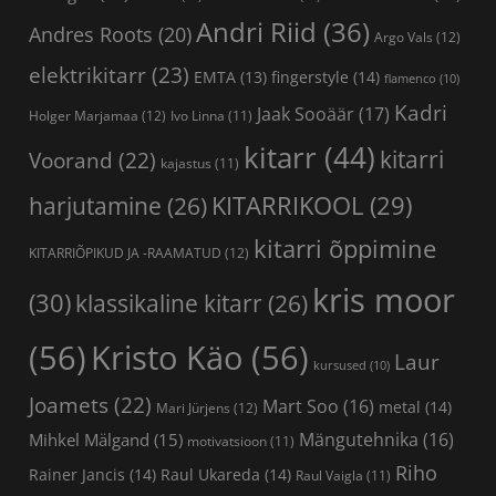
Andri Riid
(36)
Andres Roots
(20)
Argo Vals
(12)
elektrikitarr
(23)
fingerstyle
(14)
EMTA
(13)
flamenco
(10)
Kadri
Jaak Sooäär
(17)
Holger Marjamaa
(12)
Ivo Linna
(11)
kitarr
(44)
kitarri
Voorand
(22)
kajastus
(11)
KITARRIKOOL
(29)
harjutamine
(26)
kitarri õppimine
KITARRIÕPIKUD JA -RAAMATUD
(12)
kris moor
(30)
klassikaline kitarr
(26)
(56)
Kristo Käo
(56)
Laur
kursused
(10)
Joamets
(22)
Mart Soo
(16)
metal
(14)
Mari Jürjens
(12)
Mängutehnika
(16)
Mihkel Mälgand
(15)
motivatsioon
(11)
Riho
Rainer Jancis
(14)
Raul Ukareda
(14)
Raul Vaigla
(11)