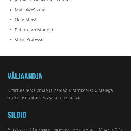
MatchMySound
Note Ahoy!
Pirita kitarristuudio
strumProfessor
VÄLJAANDJA
Kitarr.ee lehte omab ja haldab Kitarrikool OÜ. Meiega
ühenduse võtmiseks vajuta palun
siia
SILDID
Ain Agan
(15)
Andre Maaker
(14)
akordid
(10)
akustiline kitarr
(10)