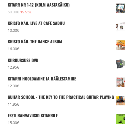
hind
hind
KITARR NR 1-12 (KOLM AASTAKÄIKU)
oli:
on:
Algne
Praegune
50.00
€
19.95
€
15.00€.
4.95€.
hind
hind
KRISTO KÄO. LIVE AT CAFE SADHU
oli:
on:
10.00
€
50.00€.
19.95€.
KRISTO KÄO. THE DANCE ALBUM
16.00
€
KIIRKURSUSE DVD
12.95
€
KITARRI HOOLDAMINE JA HÄÄLESTAMINE
12.00
€
GUITAR SCHOOL - THE KEY TO THE PRACTICAL GUITAR PLAYING
11.95
€
EESTI RAHVAVIISID KITARRILE
15.00
€