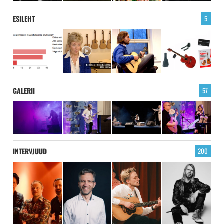
ESILEHT
5
GALERII
57
INTERVJUUD
200