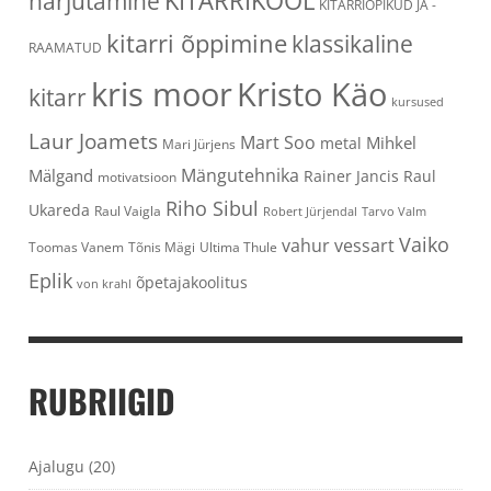
KITARRIKOOL
harjutamine
KITARRIÕPIKUD JA -
kitarri õppimine
klassikaline
RAAMATUD
kris moor
Kristo Käo
kitarr
kursused
Laur Joamets
Mart Soo
Mihkel
metal
Mari Jürjens
Mängutehnika
Mälgand
Rainer Jancis
Raul
motivatsioon
Riho Sibul
Ukareda
Raul Vaigla
Robert Jürjendal
Tarvo Valm
Vaiko
vahur vessart
Toomas Vanem
Tõnis Mägi
Ultima Thule
Eplik
õpetajakoolitus
von krahl
RUBRIIGID
Ajalugu
(20)