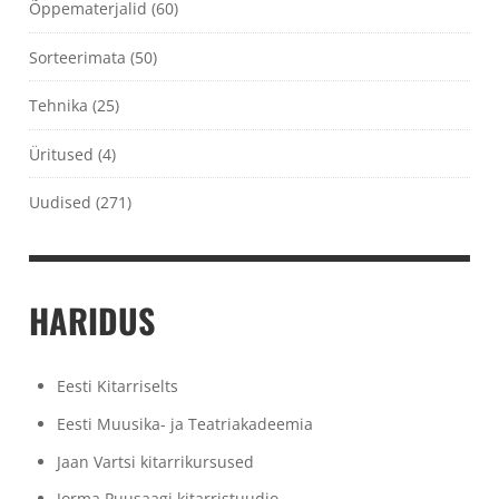
Õppematerjalid
(60)
Sorteerimata
(50)
Tehnika
(25)
Üritused
(4)
Uudised
(271)
HARIDUS
Eesti Kitarriselts
Eesti Muusika- ja Teatriakadeemia
Jaan Vartsi kitarrikursused
Jorma Puusaagi kitarristuudio