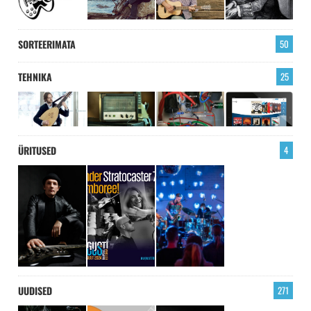
SORTEERIMATA
50
TEHNIKA
25
ÜRITUSED
4
UUDISED
271