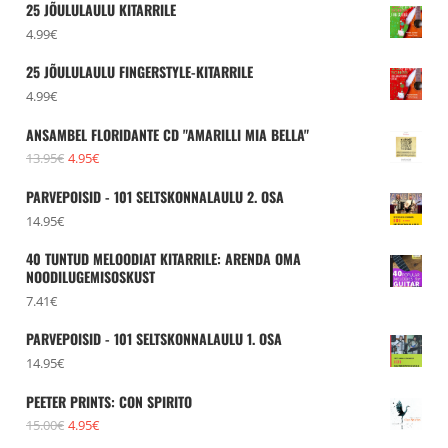
25 JÕULULAULU KITARRILE
4.99
€
25 JÕULULAULU FINGERSTYLE-KITARRILE
4.99
€
ANSAMBEL FLORIDANTE CD "AMARILLI MIA BELLA"
Algne
Praegune
13.95
€
4.95
€
hind
hind
PARVEPOISID - 101 SELTSKONNALAULU 2. OSA
oli:
on:
14.95
€
13.95€.
4.95€.
40 TUNTUD MELOODIAT KITARRILE: ARENDA OMA
NOODILUGEMISOSKUST
7.41
€
PARVEPOISID - 101 SELTSKONNALAULU 1. OSA
14.95
€
PEETER PRINTS: CON SPIRITO
Algne
Praegune
15.00
€
4.95
€