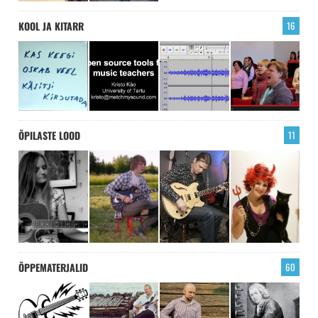
KOOL JA KITARR
16
ÕPILASTE LOOD
11
ÕPPEMATERJALID
60