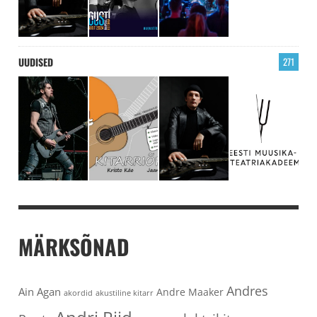
UUDISED
271
MÄRKSÕNAD
Andres
Ain Agan
Andre Maaker
akordid
akustiline kitarr