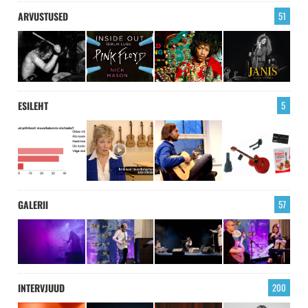
ARVUSTUSED
51
ESILEHT
5
GALERII
57
INTERVJUUD
200