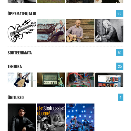
ÕPPEMATERJALID
60
SORTEERIMATA
50
TEHNIKA
25
ÜRITUSED
4