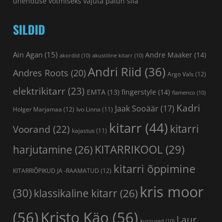
ühenduse võtmiseks vajuta palun
siia
SILDID
Ain Agan
(15)
Andre Maaker
(14)
akordid
(10)
akustiline kitarr
(10)
Andri Riid
(36)
Andres Roots
(20)
Argo Vals
(12)
elektrikitarr
(23)
fingerstyle
(14)
EMTA
(13)
flamenco
(10)
Kadri
Jaak Sooäär
(17)
Holger Marjamaa
(12)
Ivo Linna
(11)
kitarr
(44)
kitarri
Voorand
(22)
kajastus
(11)
KITARRIKOOL
(29)
harjutamine
(26)
kitarri õppimine
KITARRIÕPIKUD JA -RAAMATUD
(12)
kris moor
(30)
klassikaline kitarr
(26)
(56)
Kristo Käo
(56)
Laur
kursused
(10)