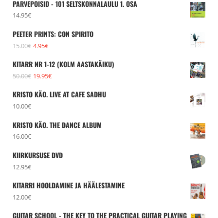
PARVEPOISID - 101 SELTSKONNALAULU 1. OSA
14.95
€
PEETER PRINTS: CON SPIRITO
Algne
Praegune
15.00
€
4.95
€
hind
hind
KITARR NR 1-12 (KOLM AASTAKÄIKU)
oli:
on:
Algne
Praegune
50.00
€
19.95
€
15.00€.
4.95€.
hind
hind
KRISTO KÄO. LIVE AT CAFE SADHU
oli:
on:
10.00
€
50.00€.
19.95€.
KRISTO KÄO. THE DANCE ALBUM
16.00
€
KIIRKURSUSE DVD
12.95
€
KITARRI HOOLDAMINE JA HÄÄLESTAMINE
12.00
€
GUITAR SCHOOL - THE KEY TO THE PRACTICAL GUITAR PLAYING