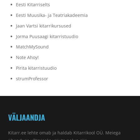
Eesti Kitarriselts
Eesti Muusika- ja Teatriakadeemia
Jaan Vartsi kitarrikursused
Jorma Puusaagi kitarristuudio
MatchMySound
Note Ahoy!
Pirita kitarristuudio
strumProfessor
VÄLJAANDJA
Kitarr.ee lehte omab ja haldab Kitarrikool OÜ. Meiega