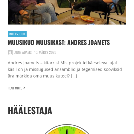
INTERVJUUD
MUUSIKUD MUUSIKAST: ANDRES JOAMETS
ANNE ADAMS
10. MÄRTS 2025
Andres Joamets – kitarrist Mis projektid käesoleval ajal
käsil on ja missugused ansamblid ja tegemised sooviksid
ära märkida oma muusikuteel? […]
READ MORE
HÄÄLESTAJA