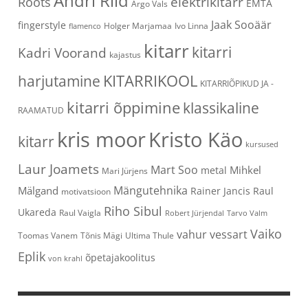
Andri Riid
elektrikitarr
Roots
EMTA
Argo Vals
Jaak Sooäär
fingerstyle
Holger Marjamaa
Ivo Linna
flamenco
kitarr
kitarri
Kadri Voorand
kajastus
KITARRIKOOL
harjutamine
KITARRIÕPIKUD JA -
kitarri õppimine
klassikaline
RAAMATUD
kris moor
Kristo Käo
kitarr
kursused
Laur Joamets
Mart Soo
Mihkel
metal
Mari Jürjens
Mängutehnika
Mälgand
Rainer Jancis
Raul
motivatsioon
Riho Sibul
Ukareda
Raul Vaigla
Robert Jürjendal
Tarvo Valm
Vaiko
vahur vessart
Toomas Vanem
Tõnis Mägi
Ultima Thule
Eplik
õpetajakoolitus
von krahl