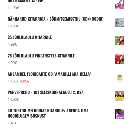
DRAMAMAMA CD VIP
11.99
€
RÄNNAKUD KITARRIGA - SÕRMITSEMISSTIIL (CD+NOODID)
12.00
€
25 JÕULULAULU KITARRILE
4.99
€
25 JÕULULAULU FINGERSTYLE-KITARRILE
4.99
€
ANSAMBEL FLORIDANTE CD "AMARILLI MIA BELLA"
Algne
Praegune
13.95
€
4.95
€
hind
hind
PARVEPOISID - 101 SELTSKONNALAULU 2. OSA
oli:
on:
14.95
€
13.95€.
4.95€.
40 TUNTUD MELOODIAT KITARRILE: ARENDA OMA
NOODILUGEMISOSKUST
7.41
€