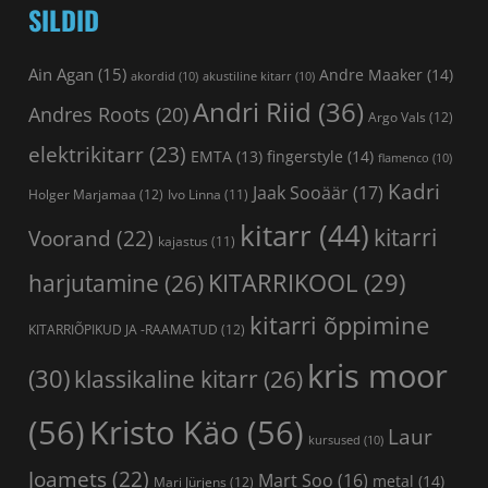
SILDID
Ain Agan
(15)
Andre Maaker
(14)
akordid
(10)
akustiline kitarr
(10)
Andri Riid
(36)
Andres Roots
(20)
Argo Vals
(12)
elektrikitarr
(23)
fingerstyle
(14)
EMTA
(13)
flamenco
(10)
Kadri
Jaak Sooäär
(17)
Holger Marjamaa
(12)
Ivo Linna
(11)
kitarr
(44)
kitarri
Voorand
(22)
kajastus
(11)
KITARRIKOOL
(29)
harjutamine
(26)
kitarri õppimine
KITARRIÕPIKUD JA -RAAMATUD
(12)
kris moor
(30)
klassikaline kitarr
(26)
(56)
Kristo Käo
(56)
Laur
kursused
(10)
Joamets
(22)
Mart Soo
(16)
metal
(14)
Mari Jürjens
(12)