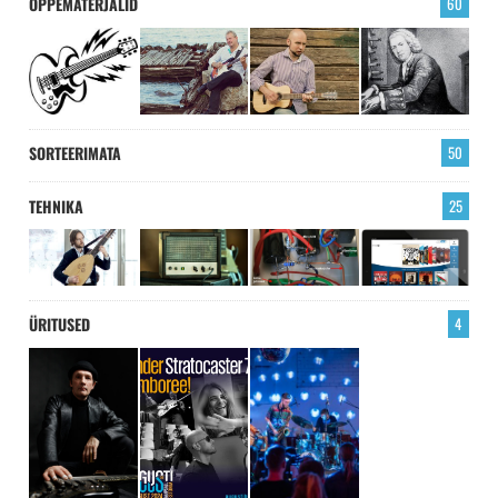
ÕPPEMATERJALID
60
SORTEERIMATA
50
TEHNIKA
25
ÜRITUSED
4