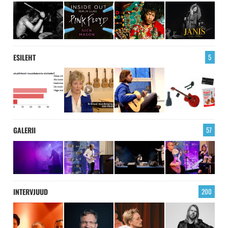
ESILEHT
5
GALERII
57
INTERVJUUD
200