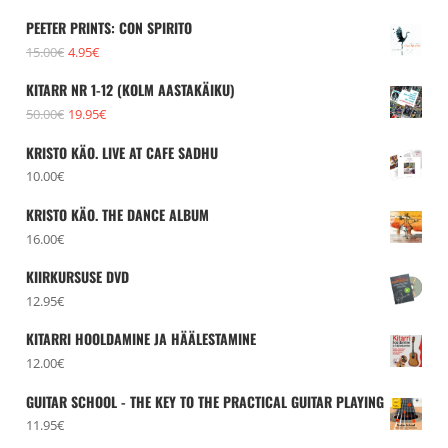
PEETER PRINTS: CON SPIRITO
Algne
Praegune
15.00
€
4.95
€
hind
hind
KITARR NR 1-12 (KOLM AASTAKÄIKU)
oli:
on:
Algne
Praegune
50.00
€
19.95
€
15.00€.
4.95€.
hind
hind
KRISTO KÄO. LIVE AT CAFE SADHU
oli:
on:
10.00
€
50.00€.
19.95€.
KRISTO KÄO. THE DANCE ALBUM
16.00
€
KIIRKURSUSE DVD
12.95
€
KITARRI HOOLDAMINE JA HÄÄLESTAMINE
12.00
€
GUITAR SCHOOL - THE KEY TO THE PRACTICAL GUITAR PLAYING
11.95
€