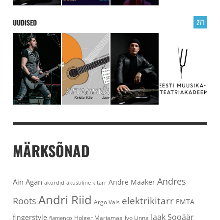
UUDISED
271
MÄRKSÕNAD
Andres
Ain Agan
Andre Maaker
akordid
akustiline kitarr
Andri Riid
elektrikitarr
Roots
EMTA
Argo Vals
Jaak Sooäär
fingerstyle
Holger Marjamaa
Ivo Linna
flamenco