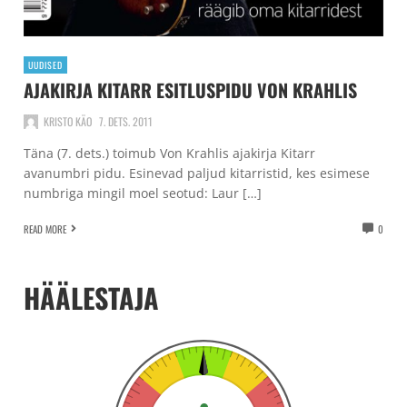
UUDISED
AJAKIRJA KITARR ESITLUSPIDU VON KRAHLIS
KRISTO KÄO
7. DETS. 2011
Täna (7. dets.) toimub Von Krahlis ajakirja Kitarr
avanumbri pidu. Esinevad paljud kitarristid, kes esimese
numbriga mingil moel seotud: Laur […]
READ MORE
0
HÄÄLESTAJA