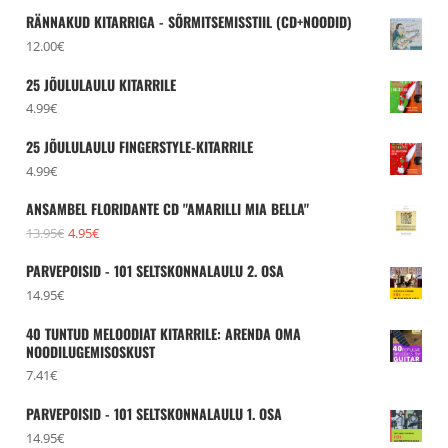
RÄNNAKUD KITARRIGA - SÕRMITSEMISSTIIL (CD+NOODID)
12.00
€
25 JÕULULAULU KITARRILE
4.99
€
25 JÕULULAULU FINGERSTYLE-KITARRILE
4.99
€
ANSAMBEL FLORIDANTE CD "AMARILLI MIA BELLA"
Algne
Praegune
13.95
€
4.95
€
hind
hind
PARVEPOISID - 101 SELTSKONNALAULU 2. OSA
oli:
on:
14.95
€
13.95€.
4.95€.
40 TUNTUD MELOODIAT KITARRILE: ARENDA OMA
NOODILUGEMISOSKUST
7.41
€
PARVEPOISID - 101 SELTSKONNALAULU 1. OSA
14.95
€