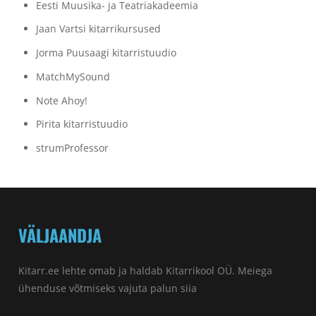
Eesti Muusika- ja Teatriakadeemia
Jaan Vartsi kitarrikursused
Jorma Puusaagi kitarristuudio
MatchMySound
Note Ahoy!
Pirita kitarristuudio
strumProfessor
VÄLJAANDJA
Kitarr.ee lehte omab ja haldab Kitarrikool OÜ. Meiega
ühenduse võtmiseks vajuta palun
siia