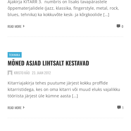
Ajakirja KITARR 3. numbris on lisaks tavapärastele
õppematerjalidele (jazz, klassika, fingerstyle, metal, rock,
blues, tehnika) ka kokkuvõte kesk- ja kõrgkoolide […]
READ MORE
0
TEHNIKA
MÕNED ASJAD LIHTSALT KESTAVAD
KRISTO KÄO
23. JAAN 2012
Kitarriajakirja tehes puutume järjest kokku proffide
kitarristidega, kes on oma kitarri või muud eluks vajalikku
tööriista järjest üle kümne aasta […]
READ MORE
1