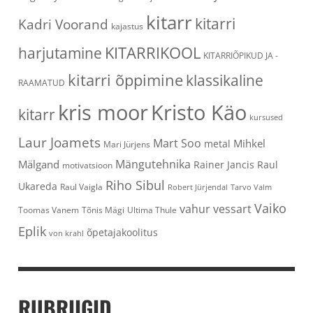
kitarr
kitarri
Kadri Voorand
kajastus
KITARRIKOOL
harjutamine
KITARRIÕPIKUD JA -
kitarri õppimine
klassikaline
RAAMATUD
kris moor
Kristo Käo
kitarr
kursused
Laur Joamets
Mart Soo
Mihkel
metal
Mari Jürjens
Mängutehnika
Mälgand
Rainer Jancis
Raul
motivatsioon
Riho Sibul
Ukareda
Raul Vaigla
Robert Jürjendal
Tarvo Valm
Vaiko
vahur vessart
Toomas Vanem
Tõnis Mägi
Ultima Thule
Eplik
õpetajakoolitus
von krahl
RUBRIIGID