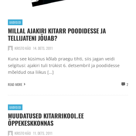
UUDISED
MILLAL AJAKIRI KITARR POODIDESSE JA
TELLIJATENI JÕUAB?
KRISTO KÄO
14. DETS. 2011
Kuna see küsimus kõlab praegu tihti, siis jagan veidi
selgitusi: ajakiri tuli trükist 6. detsembril ja poodidesse
mõeldud osa liikus […]
READ MORE
2
UUDISED
MUUDATUSED KITARRIKOOL.EE
ÕPPEKESKKONNAS
KRISTO KÄO
11. DETS. 2011