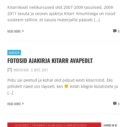
Kitarrikooli netikursused olid 2007-2009 tasulised, 2009-
2011 tasuta ja seoses ajakirja Kitarr ilmumisega on nüüd
süsteem selline, et tasuta materjalile pääseb […]
READ MORE
0
UUDISED
FOTOSID AJAKIRJA KITARR AVAPEOLT
KRISTO KÄO
9. DETS. 2011
Pidu sai peetud ja kohal olid paljud eesti kitarristid. Eks
piltidelt näed siis täpselt, kes
Aitäh kõigile külalistele ja
[…]
READ MORE
0