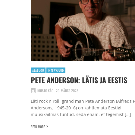
AJALUGU
INTERVJUUD
PETE ANDERSON: LÄTIS JA EESTIS
KRISTO KÄO
29. MÄRTS 2023
Läti rock n´rolli grand man Pete Anderson (Alfrēds P
Andersons, 1945-2016) on kahtlemata Eestigi
muusikailmas tuntud, seda enam, et tegemist […]
READ MORE