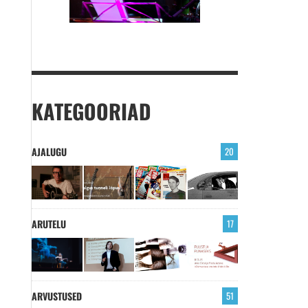
KATEGOORIAD
AJALUGU
20
ARUTELU
17
ARVUSTUSED
51