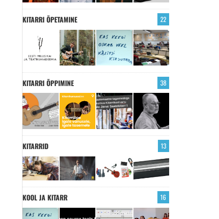
KITARRI ÕPETAMINE
22
KITARRI ÕPPIMINE
38
KITARRID
13
KOOL JA KITARR
16