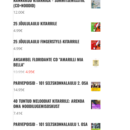
RÄNNAKUD KITARRIGA - SÕRMITSEMISSTIIL
(CD+NOODID)
12.00
€
25 JÕULULAULU KITARRILE
4.99
€
25 JÕULULAULU FINGERSTYLE-KITARRILE
4.99
€
ANSAMBEL FLORIDANTE CD "AMARILLI MIA
BELLA"
Algne
Praegune
13.95
€
4.95
€
hind
hind
PARVEPOISID - 101 SELTSKONNALAULU 2. OSA
oli:
on:
14.95
€
13.95€.
4.95€.
40 TUNTUD MELOODIAT KITARRILE: ARENDA
OMA NOODILUGEMISOSKUST
7.41
€
PARVEPOISID - 101 SELTSKONNALAULU 1. OSA