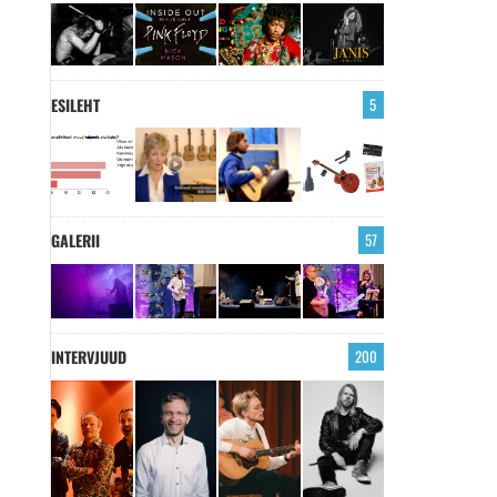
ESILEHT
5
GALERII
57
INTERVJUUD
200