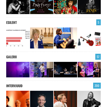
ESILEHT
5
GALERII
57
INTERVJUUD
200