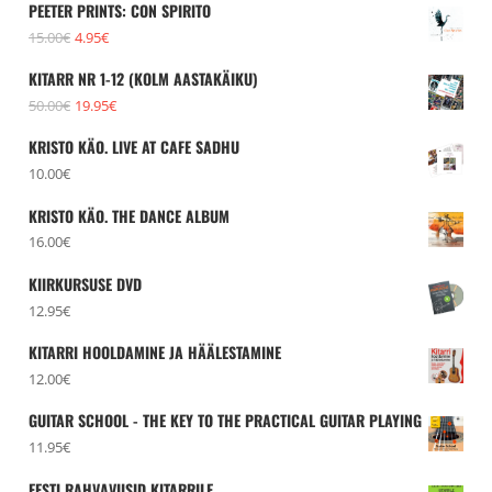
PEETER PRINTS: CON SPIRITO
Algne
Praegune
15.00
€
4.95
€
hind
hind
KITARR NR 1-12 (KOLM AASTAKÄIKU)
oli:
on:
Algne
Praegune
50.00
€
19.95
€
15.00€.
4.95€.
hind
hind
KRISTO KÄO. LIVE AT CAFE SADHU
oli:
on:
10.00
€
50.00€.
19.95€.
KRISTO KÄO. THE DANCE ALBUM
16.00
€
KIIRKURSUSE DVD
12.95
€
KITARRI HOOLDAMINE JA HÄÄLESTAMINE
12.00
€
GUITAR SCHOOL - THE KEY TO THE PRACTICAL GUITAR PLAYING
11.95
€
EESTI RAHVAVIISID KITARRILE