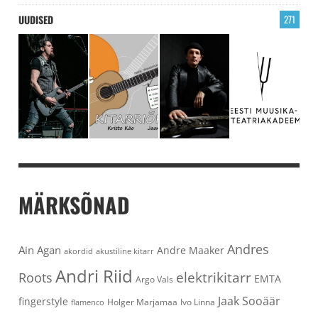
UUDISED
271
MÄRKSÕNAD
Andres
Ain Agan
Andre Maaker
akordid
akustiline kitarr
Andri Riid
elektrikitarr
Roots
EMTA
Argo Vals
Jaak Sooäär
fingerstyle
Holger Marjamaa
Ivo Linna
flamenco