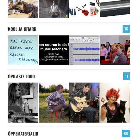
KOOL JA KITARR
16
ÕPILASTE LOOD
11
ÕPPEMATERJALID
60