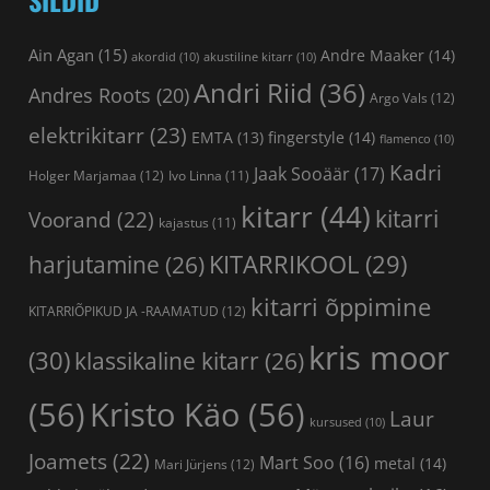
Ain Agan
(15)
Andre Maaker
(14)
akordid
(10)
akustiline kitarr
(10)
Andri Riid
(36)
Andres Roots
(20)
Argo Vals
(12)
elektrikitarr
(23)
fingerstyle
(14)
EMTA
(13)
flamenco
(10)
Kadri
Jaak Sooäär
(17)
Holger Marjamaa
(12)
Ivo Linna
(11)
kitarr
(44)
kitarri
Voorand
(22)
kajastus
(11)
KITARRIKOOL
(29)
harjutamine
(26)
kitarri õppimine
KITARRIÕPIKUD JA -RAAMATUD
(12)
kris moor
(30)
klassikaline kitarr
(26)
(56)
Kristo Käo
(56)
Laur
kursused
(10)
Joamets
(22)
Mart Soo
(16)
metal
(14)
Mari Jürjens
(12)