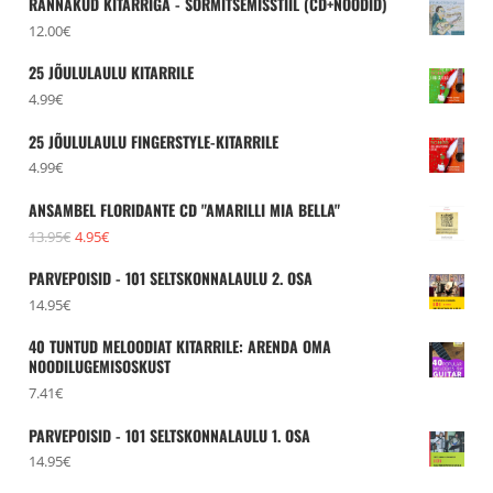
RÄNNAKUD KITARRIGA - SÕRMITSEMISSTIIL (CD+NOODID)
12.00
€
25 JÕULULAULU KITARRILE
4.99
€
25 JÕULULAULU FINGERSTYLE-KITARRILE
4.99
€
ANSAMBEL FLORIDANTE CD "AMARILLI MIA BELLA"
Algne
Praegune
13.95
€
4.95
€
hind
hind
PARVEPOISID - 101 SELTSKONNALAULU 2. OSA
oli:
on:
14.95
€
13.95€.
4.95€.
40 TUNTUD MELOODIAT KITARRILE: ARENDA OMA
NOODILUGEMISOSKUST
7.41
€
PARVEPOISID - 101 SELTSKONNALAULU 1. OSA
14.95
€