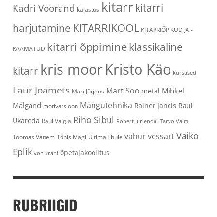
kitarr
kitarri
Kadri Voorand
kajastus
KITARRIKOOL
harjutamine
KITARRIÕPIKUD JA -
kitarri õppimine
klassikaline
RAAMATUD
kris moor
Kristo Käo
kitarr
kursused
Laur Joamets
Mart Soo
Mihkel
metal
Mari Jürjens
Mängutehnika
Mälgand
Rainer Jancis
Raul
motivatsioon
Riho Sibul
Ukareda
Raul Vaigla
Robert Jürjendal
Tarvo Valm
Vaiko
vahur vessart
Toomas Vanem
Tõnis Mägi
Ultima Thule
Eplik
õpetajakoolitus
von krahl
RUBRIIGID