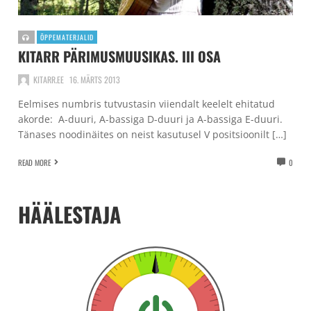
ÕPPEMATERJALID
KITARR PÄRIMUSMUUSIKAS. III OSA
KITARR.EE
16. MÄRTS 2013
Eelmises numbris tutvustasin viiendalt keelelt ehitatud
akorde: A-duuri, A-bassiga D-duuri ja A-bassiga E-duuri.
Tänases noodinäites on neist kasutusel V positsioonilt […]
READ MORE
0
HÄÄLESTAJA