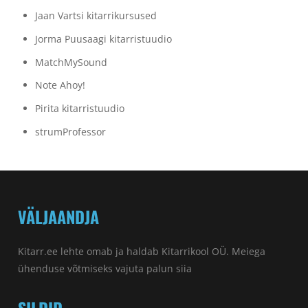
Jaan Vartsi kitarrikursused
Jorma Puusaagi kitarristuudio
MatchMySound
Note Ahoy!
Pirita kitarristuudio
strumProfessor
VÄLJAANDJA
Kitarr.ee lehte omab ja haldab Kitarrikool OÜ. Meiega
ühenduse võtmiseks vajuta palun
siia
SILDID