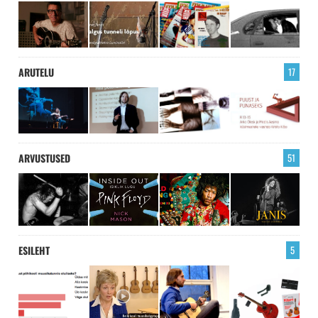
ARUTELU
17
ARVUSTUSED
51
ESILEHT
5