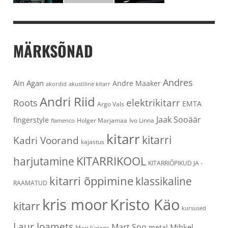
MÄRKSÕNAD
Andres
Ain Agan
Andre Maaker
akordid
akustiline kitarr
Andri Riid
elektrikitarr
Roots
EMTA
Argo Vals
Jaak Sooäär
fingerstyle
Holger Marjamaa
Ivo Linna
flamenco
kitarr
kitarri
Kadri Voorand
kajastus
KITARRIKOOL
harjutamine
KITARRIÕPIKUD JA -
kitarri õppimine
klassikaline
RAAMATUD
kris moor
Kristo Käo
kitarr
kursused
Laur Joamets
Mart Soo
Mihkel
metal
Mari Jürjens