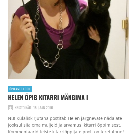
ÕPILASTE LOOD
HELEN ÕPIB KITARRI MÄNGIMA I
KRISTO KÄO
15. JAAN 2010
NB! Külaliskirjutana postitab Helen järgnevate nädalate
jooksul siia oma muljeid ja arvamusi kitarri õppimisest.
Kommentaarid teiste kitarriõppijate poolt on teretulnud!