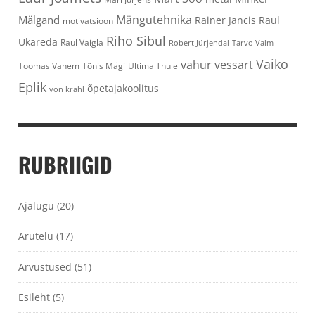
Mängutehnika
Mälgand
Rainer Jancis
Raul
motivatsioon
Riho Sibul
Ukareda
Raul Vaigla
Robert Jürjendal
Tarvo Valm
Vaiko
vahur vessart
Toomas Vanem
Tõnis Mägi
Ultima Thule
Eplik
õpetajakoolitus
von krahl
RUBRIIGID
Ajalugu
(20)
Arutelu
(17)
Arvustused
(51)
Esileht
(5)