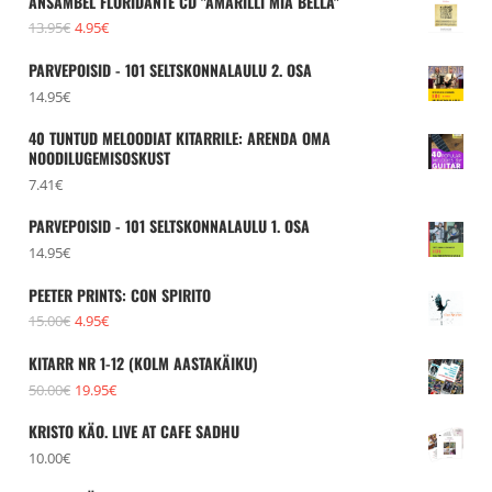
ANSAMBEL FLORIDANTE CD "AMARILLI MIA BELLA"
Algne
Praegune
13.95
€
4.95
€
hind
hind
PARVEPOISID - 101 SELTSKONNALAULU 2. OSA
oli:
on:
14.95
€
13.95€.
4.95€.
40 TUNTUD MELOODIAT KITARRILE: ARENDA OMA
NOODILUGEMISOSKUST
7.41
€
PARVEPOISID - 101 SELTSKONNALAULU 1. OSA
14.95
€
PEETER PRINTS: CON SPIRITO
Algne
Praegune
15.00
€
4.95
€
hind
hind
KITARR NR 1-12 (KOLM AASTAKÄIKU)
oli:
on:
Algne
Praegune
50.00
€
19.95
€
15.00€.
4.95€.
hind
hind
KRISTO KÄO. LIVE AT CAFE SADHU
oli:
on:
10.00
€
50.00€.
19.95€.