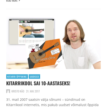
READ MORE
KITARRI ÕPPIMINE
UUDISED
KITARRIKOOL SAI 10-AASTASEKS!
KRISTO KÄO
31. MAI 2017
31. mail 2007 saatsin välja sõnumi – sündinud on
Kitarrikool internetis, mis pakub uudset võimalust õppida