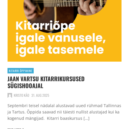
KITARRI ÕPPIMINE
JAAN VARTSU KITARRIKURSUSED
SÜGISHOOAJAL
KRISTO KÄO
31. AUG 2025
Septembri teisel nädalal alustavad uued rühmad Tallinnas
ja Tartus. Õppida saavad nii täiesti nullist alustajad kui ka
kogenud mängijad. Kitarri baaskursus […]