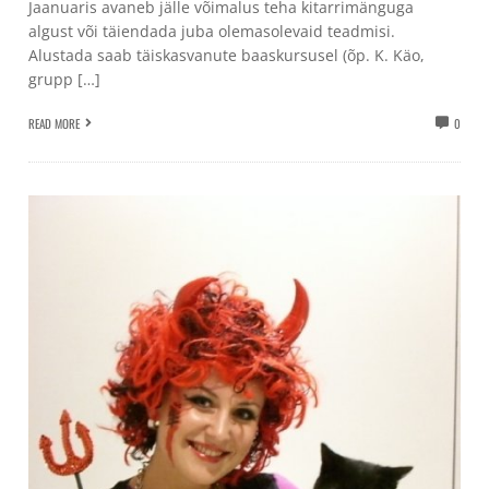
Jaanuaris avaneb jälle võimalus teha kitarrimänguga
algust või täiendada juba olemasolevaid teadmisi.
Alustada saab täiskasvanute baaskursusel (õp. K. Käo,
grupp […]
READ MORE
0