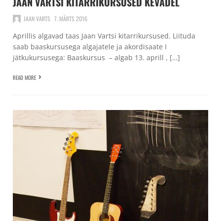
JAAN VARTSI KITARRIKURSUSED KEVADEL
JAAN VARTS
7. MÄRTS 2016
Aprillis algavad taas Jaan Vartsi kitarrikursused. Liituda
saab baaskursusega algajatele ja akordisaate I
jätkukursusega: Baaskursus – algab 13. aprill , […]
READ MORE