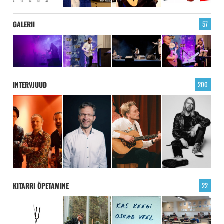
GALERII
57
INTERVJUUD
200
KITARRI ÕPETAMINE
22