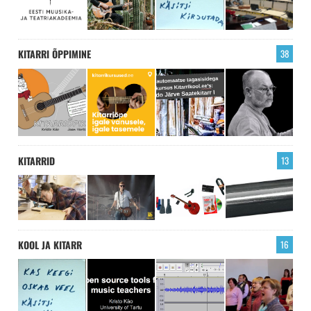
KITARRI ÕPPIMINE
38
KITARRID
13
KOOL JA KITARR
16