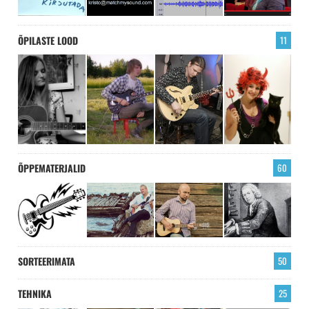
ÕPILASTE LOOD
11
ÕPPEMATERJALID
60
SORTEERIMATA
50
TEHNIKA
25