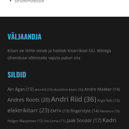
strumProfessor
VÄLJAANDJA
Kitarr.ee lehte omab ja haldab Kitarrikool OÜ. Meiega
ühenduse võtmiseks vajuta palun
siia
SILDID
Ain Agan
(15)
Andre Maaker
(14)
akordid
(10)
akustiline kitarr
(10)
Andri Riid
(36)
Andres Roots
(20)
Argo Vals
(12)
elektrikitarr
(23)
fingerstyle
(14)
EMTA
(13)
flamenco
(10)
Kadri
Jaak Sooäär
(17)
Holger Marjamaa
(12)
Ivo Linna
(11)