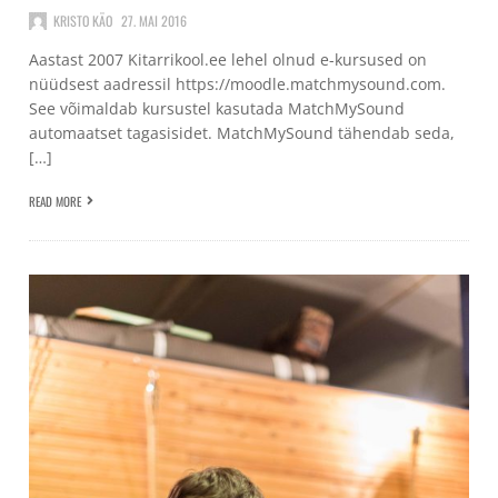
KRISTO KÄO
27. MAI 2016
Aastast 2007 Kitarrikool.ee lehel olnud e-kursused on
nüüdsest aadressil https://moodle.matchmysound.com.
See võimaldab kursustel kasutada MatchMySound
automaatset tagasisidet. MatchMySound tähendab seda,
[…]
READ MORE